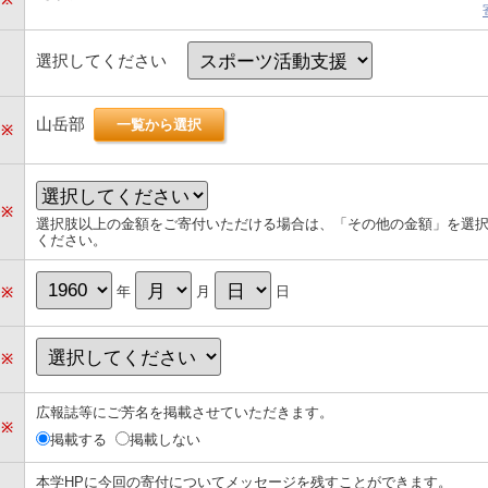
選択してください
山岳部
一覧から選択
※
※
選択肢以上の金額をご寄付いただける場合は、「その他の金額」を選
ください。
年
月
日
※
※
広報誌等にご芳名を掲載させていただきます。
※
掲載する
掲載しない
本学HPに今回の寄付についてメッセージを残すことができます。