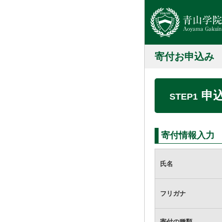
寄付お申込み
申
STEP1
寄付情報入力
氏名
フリガナ
寄付の種類