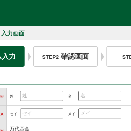
 入力画面
込入力
確認画面
STEP2
ST
姓
名
※
セイ
メイ
※
万代基金
※