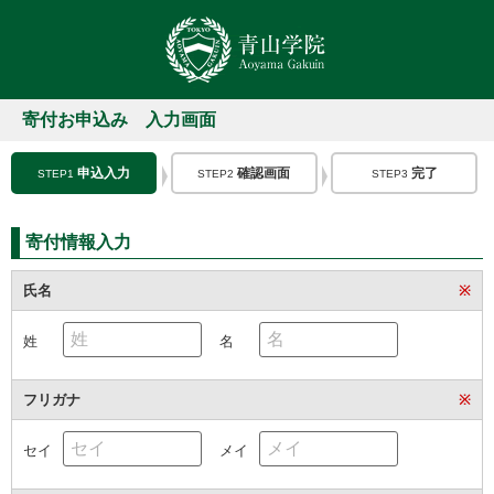
寄付お申込み 入力画面
申込入力
確認画面
完了
STEP1
STEP2
STEP3
寄付情報入力
氏名
※
姓
名
フリガナ
※
セイ
メイ