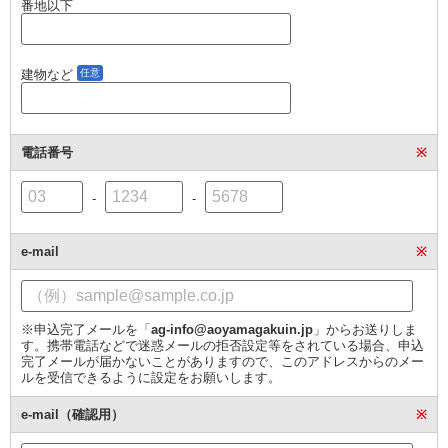
番地以下
建物など
任意
電話番号
※
-
-
e-mail
※
※申込完了メールを「
ag-info@aoyamagakuin.jp
」からお送りしま
す。携帯電話などで迷惑メールの拒否設定等をされている場合、申込
完了メールが届かないことがありますので、このアドレスからのメー
ルを受信できるように設定をお願いします。
e-mail（確認用）
※