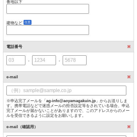
番地以下
建物など
任意
電話番号
※
-
-
e-mail
※
※申込完了メールを「
ag-info@aoyamagakuin.jp
」からお送りしま
す。携帯電話などで迷惑メールの拒否設定等をされている場合、申込
完了メールが届かないことがありますので、このアドレスからのメー
ルを受信できるように設定をお願いします。
e-mail（確認用）
※