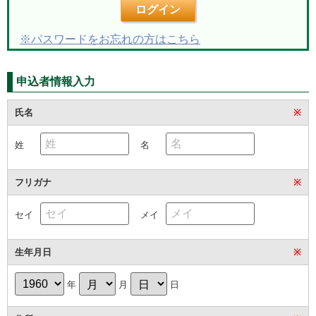
ログイン
※パスワードをお忘れの方はこちら
申込者情報入力
氏名
※
姓
名
フリガナ
※
セイ
メイ
生年月日
※
年
月
日